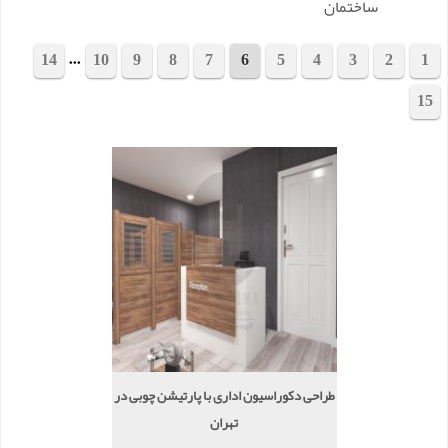
ساختمان
...
14
10
9
8
7
6
5
4
3
2
1
15
مجموع 288 پروژه
طراحی دکوراسیون اداری با پارتیشن چوبی در
تهران