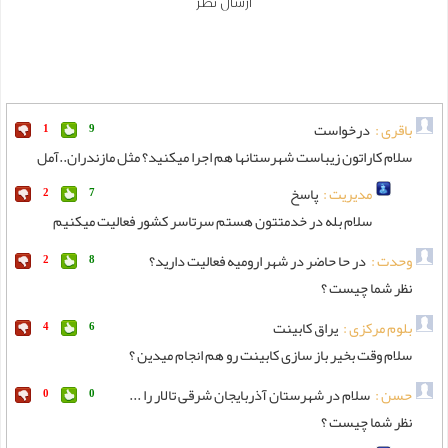
ارسال نظر
باقری :
درخواست
1
9
سلام کاراتون زیباست شهرستانها هم اجرا میکنید؟ مثل مازندران..آمل
مدیریت :
پاسخ
2
7
سلام بله در خدمتتون هستم سرتاسر کشور فعالیت میکنیم
وحدت :
در حا حاضر در شهر ارومیه فعالیت دارید؟
2
8
نظر شما چیست ؟
بلوم مرکزی :
یراق کابینت
4
6
سلام وقت بخیر باز سازی کابینت رو هم انجام میدین ؟
حسن :
سلام در شهرستان آذربایجان شرقی تالار را ...
0
0
نظر شما چیست ؟