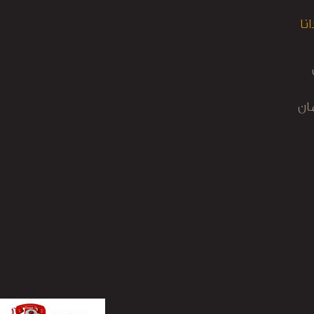
انا
ان
نه