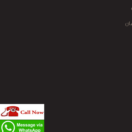
ان
نه