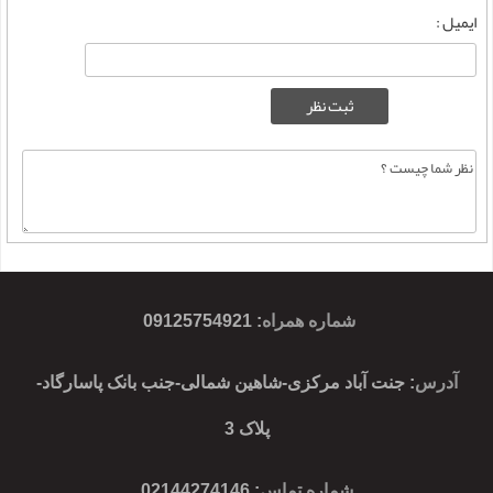
ایمیل :
شماره همراه
:
09125754921
آدرس
: جنت آباد مرکزی-شاهین شمالی-جنب بانک پاسارگاد-
پلاک 3
شماره تماس
: 02144274146