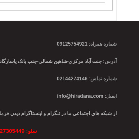
شماره همراه
:
09125754921
آدرس
: جنت آباد مرکزی-شاهین شمالی-جنب بانک پاسارگاد-پ
شماره تماس
: 02144274146
ایمیل
:
info@hiradana.com
از شبکه های اجتماعی ما در تلگرام و اینستاگرام دیدن فرمای
سئو: 09127305449