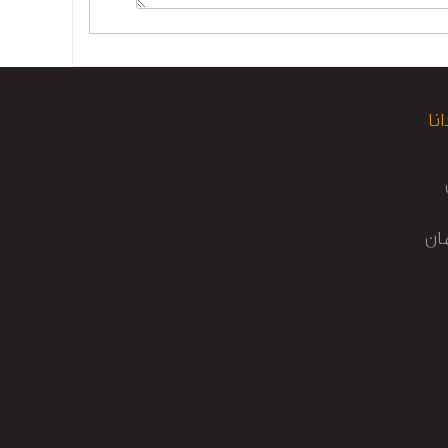
انا
ان
نه