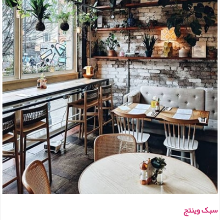
سبک وینتج