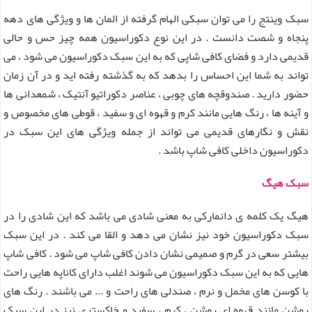
سبک وینتج را می توان سبکی الهام گرفته از المان ها و ویژگی های دهه
پنجاه و شصت دانست . در این نوع دکوراسیون همه چیز حس و حالی
قدیمی دارد و فضای کافی شاپی که به این سبک دکوراسیون می شود ، می
تواند به شما این احساس را بدهد که به گذشته رفته اید و در آن زمان
حضور دارید . صندوقچه های چوبی ، عناصر دکوراتیو آنتیک ، شمعدانی ها
و آینه ها ، رنگ هایی مانند کرم و قهوه ای و سفید ، قوطی های مخصوص و
نقش و نگارهای قدیمی می تواند از جمله ویژگی های این سبک در
دکوراسیون داخلی کافی شاپ باشد .
سبک هیگ
هیگ یک کلمه ی دانمارکی به معنی شادی می باشد که این شادی را در
سبک دکوراسیون خود نیز نشان می دهد و القا می کند . در این سبک
بیشتر سعی در گرم و صمیمی نشان دادن کافی شاپ می شود . کافی شاپ
هایی که به این سبک دکوراسیون می شوند اغلب دارای کاناپه هایی راحت
با کوسن های مخمل و نرم ، صندلی های راحت و ... می باشند . رنگ های
روشن مانند قهوه ای روشن ، کرم ، سفید و خاکستری نیز در این سبک