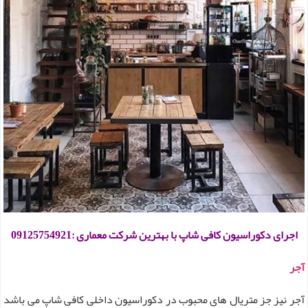
اجرای دکوراسیون کافی شاپ با بهترین شرکت معماری :09125754921
آجر
آجر نیز جز متریال های محبوب در دکوراسیون داخلی کافی شاپ می باشد