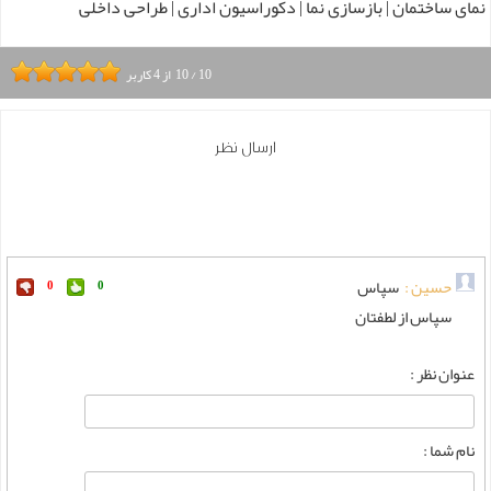
نمای ساختمان | بازسازی نما | دکوراسیون اداری | طراحی داخلی
10
/
10
از
4
کاربر
ارسال نظر
حسین :
سپاس
0
0
سپاس از لطفتان
عنوان نظر :
نام شما :