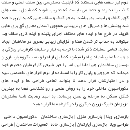
دوم نیز سقف هایی هستند که قابلیت دسترسی بین سقف اصلی و سقف
کاذب را ندارند و حتما می بایست که تخریب شوند که شامل سقف های
گچی کناف و رابیتس می باشد. به جز کناف و سقف هایی که به ان پرداخته
شد پوشش ها و متریال های تزییناتی همچون آسمان مجازی گچ بری هایی
ظریف در طرح ها و ایده های مختلف اجرای پتینه و آینه کاری سقف و...
میتواند به جذاب تر شدن فضا و افزایش زیبایی بصری در مخاطبان ایجاد
نماید. تمامی عملیات ذکر شده با توجه به نیاز و سلیقه کارفرما و ویژگی یا
ماهیت فضا پیشنهاد و اجرا میشود که قبل از اجرا و نصب گروه بازسازی و
نوسازی ساختمان هیرادانا این امر را حق طبیعی کارفرمایان محترم خود
میداند که خروجی و پایان کار را با استفاده از نرم افزارهای تخصصی تهیه
و در اختیارشان قرار دهد تا بتواند تمامی طراحی ها و ایده های
دکوراسیون داخلی خود را به روش علمی و روانشناسی فضا به بهترین
شکل ممکن به مرحله ی عمل برساند. به امید
رضایت شما مشتریان
عزیزمان تا
برگ زرین دیگری را در کارنامه ما قرار دهید
بازسازی ویلا | بازسازی منزل | بازسازی ساختمان | دکوراسیون داخلی |
طراحی ویلا | بازسازی آپارتمان | بازسازی خانه | تعمیرات ساختمان | طراحی