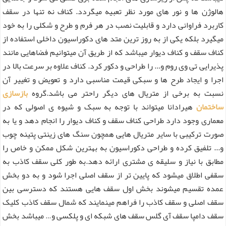
هالوژن ها و نور های مورد نظر تعبیه میگردد. کناف نه تنها در سقف
کاربرد فراوانی دارد و قابلیت نصب در هر فرم و طرح و شکلی را به خود
میگیرد بلکه یکی از به روز ترین متد های دکوراسیون داخلی استفاده از
کناف سقف و کناف دیوار میباشد که از طریق آن میتوانیم فضاهایی مانند
پذیرایی تی وی روم و... را طراحی و دکور کرد. کناف علاوه بر سرعت بالا در
اجرا و ایجاد طرح ها و سبکی قیمت مناسبی دارد و تعویض و تغییر آن
نسبت به برخی از متریال های دیگر راحتر می باشد.گروه
بازسازی
ساختمان
هیرادانا میتواند با توجه به سبک و شیوه ی اصولی که در
معماری وجود دارد طراحی کناف سقف و کناف دیوار را انجام دهد و یا به
صورت ترکیبی با سایر متریال هایی همچون سنگ های زینتی پتینه چوب
و... تلفیق کرده و طراحی دکوراسیون به بهترین شکل ممکن و خاص را
مطابق با نیاز و سلیقه ی مشتری ارائه دهد.به طور کلی سقف کاذب به
سقفی اطلاق میشود که پایین تر از سقف اصلی اجرا شود و به دو بخش
عمده تقسیم میشوند بخش اول سقف هایی هستند که دسترسی بین
سقف اصلی و سقف کاذب را فراهم مینمایند که شمال سقف کاذب کلیک
سقف دامپا سقف آی گلس سقف های شبکه ای و پلکسی و… میباشد بخش