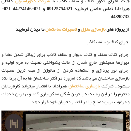
جهت اجرای دکور کناف و سقف کاذب با
شرکت دکوراسیون
داخلی
هیرادانا تماس حاصل فرمایید 09125754921 و 021-44274146 021-
44890732
از پروژه های
بازسازی منزل
و
تعمیرات ساختمان
ما دیدن فرمایید
اجرای کناف و سقف کاذب
اجرای کناف سقف و کناف دیوار و سقف کاذب برای زیباتر شدن فضا و
دیوارها همینطور خارج شدن از حالت یکنواختی نصبت به فرم اولیه و
اجرای نور پردازی و استفاده کردن از هالوژن از مهم ترین عملیات
بازسازی ساختمان می باشد که امروزه در اکثر ساختمان ها به آن پرداخته
میشود.. شرکت
بازسازی ساختمان
هیرادانا با افتخار میتواند کارفرمایان
محترم را در این زمینه به بهترین شکل ممکن یاری کند و بهترین خدمات
و مرغوب ترین مصالح را در اختیار مجریان خود قرار دهد