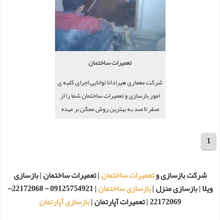
تعمیرات ساختمان
شرکت معماری هیرادانا توانایی اجرای کلیه ی
امور بازسازی و تعمیرات ساختمان شما را از
صفر تا صد به بهترین روش ممکن بر عهده
می گیرد و بهترین روش و با کمترین پرت
مصالح و زمان وظیفه ی خود را به اتمام می
1
مجموع 17 پروژه
رساند
شرکت بازسازی و
تعمیرات ساختمان
| تعمیرات ساختمان | بازسازی
ویلا | بازسازی منزل |
بازسازی ساختمان
| 09125754921 - 22172068-
22172069 | تعمیرات آپارتمان |
بازسازی آپارتمان