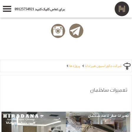
برای تماس کلیک کنید 09125754921
شرکت دکوراسیون هیرادانا
پروژه ها
تعمیرات ساختمان