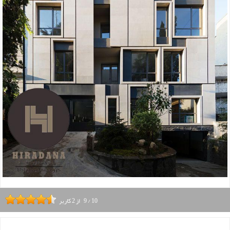
10
/
9
از
2
کاربر