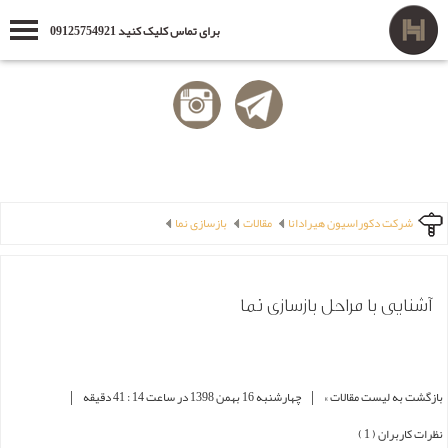
برای تماس کلیک کنید 09125754921
شرکت دکوراسیون هیرادانا
مقالات
بازسازی نما
آشنایی با مراحل بازسازی نما
|
|
بازگشت به لیست مقالات »
چهارشنبه 16 بهمن 1398 در ساعت 14 : 41 دقیقه
نظرات کاربران ( 1 )