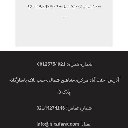
ساختمان می تواند به دلایل مختلف اتفاق بیافتد . از آ
...
شماره همراه
:
09125754921
آدرس
: جنت آباد مرکزی-شاهین شمالی-جنب بانک پاسارگاد-
پلاک 3
شماره تماس
: 02144274146
ایمیل
:
info@hiradana.com