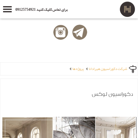
برای تماس کلیک کنید 09125754921
شرکت دکوراسیون هیرادانا
پروژه ها
دکوراسیون لوکس