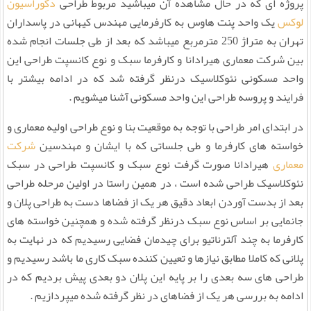
پروژه ای که در حال مشاهده آن میباشید مربوط طراحی
دکوراسیون
لوکس
یک واحد پنت هاوس به کارفرمایی مهندس کیهانی در پاسداران
تهران به متراژ 250 مترمربع میباشد که بعد از طی جلسات انجام شده
بین شرکت معماری هیرادانا و کارفرما سبک و نوع کانسپت طراحی این
واحد مسکونی نئوکلاسیک درنظر گرفته شد که در ادامه بیشتر با
فرایند و پروسه طراحی این واحد مسکونی آشنا میشویم .
در ابتدای امر طراحی با توجه به موقعیت بنا و نوع طراحی اولیه معماری و
خواسته های کارفرما و طی جلساتی که با ایشان و مهندسین
شرکت
معماری
هیرادانا صورت گرفت نوع سبک و کانسپت طراحی در سبک
نئوکلاسیک طراحی شده است ، در همین راستا در اولین مرحله طراحی
بعد از بدست آوردن ابعاد دقیق هر یک از فضاها دست به طراحی پلان و
جانمایی بر اساس نوع سبک درنظر گرفته شده و همچنین خواسته های
کارفرما به چند آلترناتیو برای چیدمان فضایی رسیدیم که در نهایت به
پلانی که کاملا مطابق نیازها و تعیین کننده سبک کاری ما باشد رسیدیم و
طراحی های سه بعدی را بر پایه این پلان دو بعدی پیش بردیم که در
ادامه به بررسی هر یک از فضاهای در نظر گرفته شده میپردازیم .