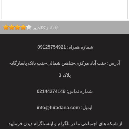
10
/
8
از
527
کاربر
شماره همراه
:
09125754921
آدرس
: جنت آباد مرکزی-شاهین شمالی-جنب بانک پاسارگاد-
پلاک 3
شماره تماس
: 02144274146
ایمیل
:
info@hiradana.com
از شبکه های اجتماعی ما در تلگرام و اینستاگرام دیدن فرمایید.