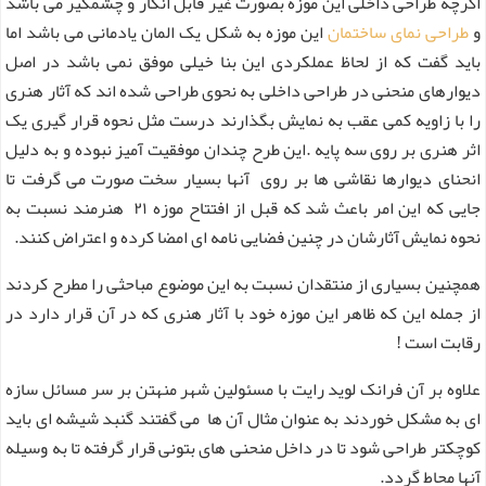
اگرچه طراحی داخلی این موزه بصورت غیر قابل انکار و چشمگیر می باشد
و
طراحی نمای ساختمان
این موزه به شکل یک المان یادمانی می باشد اما
باید گفت که از لحاظ عملکردی این بنا خیلی موفق نمی باشد در اصل
دیوارهای منحنی در طراحی داخلی به نحوی طراحی شده اند که آثار هنری
را با زاویه کمی عقب به نمایش بگذارند درست مثل نحوه قرار گیری یک
اثر هنری بر روی سه پایه .این طرح چندان موفقیت ‌آمیز نبوده و به دلیل
انحنای دیوارها نقاشی ها بر روی آنها بسیار سخت صورت می گرفت تا
جایی که این امر باعث شد که قبل از افتتاح موزه ۲۱ هنرمند نسبت به
نحوه نمایش آثارشان در چنین فضایی نامه ای امضا کرده و اعتراض کنند.
همچنین بسیاری از منتقدان نسبت به این موضوع مباحثی را مطرح کردند
از جمله این که ظاهر این موزه خود با آثار هنری که در آن قرار دارد در
رقابت است !
علاوه بر آن فرانک لوید رایت با مسئولین شهر منهتن بر سر مسائل سازه
ای به مشکل خوردند به عنوان مثال آن ها می ‌گفتند گنبد شیشه ای باید
کوچکتر طراحی شود تا در داخل منحنی های بتونی قرار گرفته تا به وسیله
آنها محاط گردد.