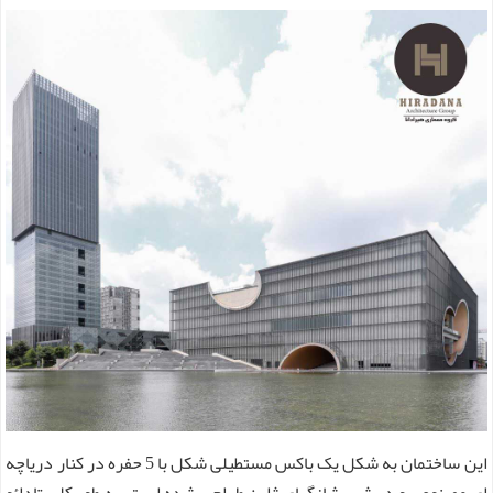
این ساختمان به شکل یک باکس مستطیلی شکل با 5 حفره در کنار دریاچه
ای مصنوعی و در شهر شانگهای ژاپن طراحی شده است. به طور کلی تادائو