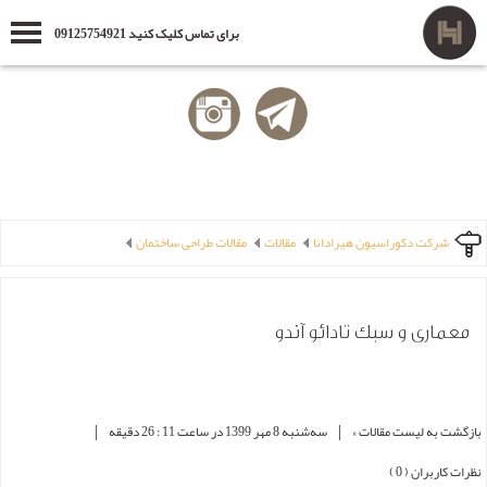
برای تماس کلیک کنید 09125754921
شرکت دکوراسیون هیرادانا
مقالات
مقالات طراحی ساختمان
معماری و سبک تادائو آندو
|
|
بازگشت به لیست مقالات »
ﺳﻪشنبه 8 مهر 1399 در ساعت 11 : 26 دقیقه
نظرات کاربران ( 0 )