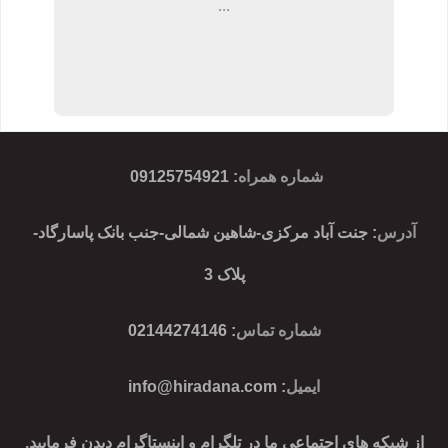
...
شماره همراه
:
09125754921
آدرس
: جنت آباد مرکزی-شاهین شمالی-جنب بانک پاسارگاد-
پلاک 3
شماره تماس
: 02144274146
ایمیل
:
info@hiradana.com
از شبکه های اجتماعی ما در تلگرام و اینستاگرام دیدن فرمایید.