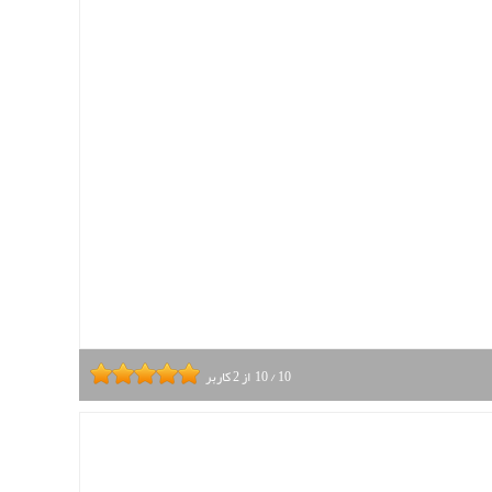
10
/
10
از
2
کاربر