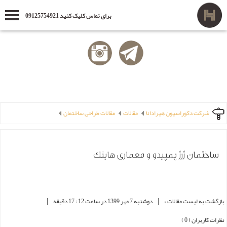
برای تماس کلیک کنید 09125754921
شرکت دکوراسیون هیرادانا
مقالات
مقالات طراحی ساختمان
ساختمان ژرژ پمپیدو و معماری هایتک
|
|
بازگشت به لیست مقالات »
دوشنبه 7 مهر 1399 در ساعت 12 : 17 دقیقه
نظرات کاربران ( 0 )