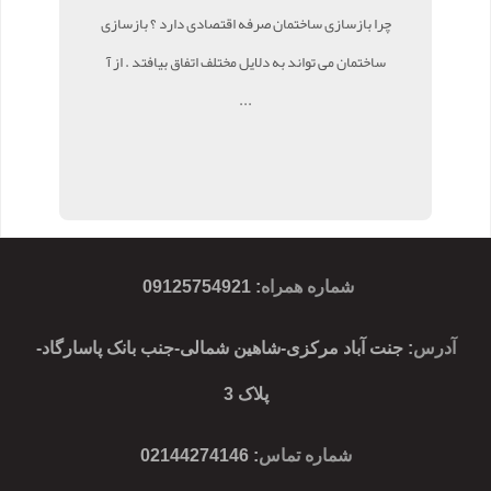
چرا بازسازی ساختمان صرفه اقتصادی دارد ؟ بازسازی
ساختمان می تواند به دلایل مختلف اتفاق بیافتد . از آ
...
شماره همراه
:
09125754921
آدرس
: جنت آباد مرکزی-شاهین شمالی-جنب بانک پاسارگاد-
پلاک 3
شماره تماس
: 02144274146