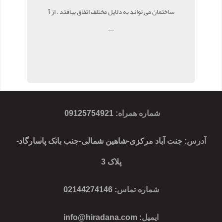
ساختمان می تواند به دلایل مختلف اتفاق بیافتد . از آ
...
شماره همراه
:
09125754921
آدرس
: جنت آباد مرکزی-شاهین شمالی-جنب بانک پاسارگاد-
پلاک 3
شماره تماس
: 02144274146
ایمیل
:
info@hiradana.com