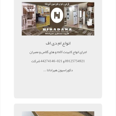
انواع ام دی اف
اجرای انواع کابینت mdf و های گلاس و ممبران
09125754921 و 021-44274146 شرکت
دکوراسیون هیرادانا ...