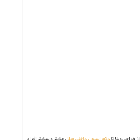
طراحی ویلا تا
دکوراسیون داخلی ویلا
، علایق و سلایق افراد