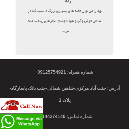
زاها ...
ویلا را می توان خانه های بسیاری بزرگ دانست که در
مناطق خوش و آب و هوا با چشم اندازهای زیبا ساخته
می ...
شماره همراه
:
09125754921
آدرس
: جنت آباد مرکزی-شاهین شمالی-جنب بانک پاسارگاد-
پلاک 3
شماره تماس
: 02144274146