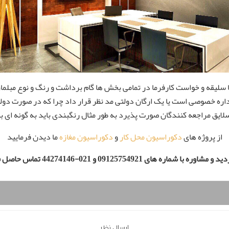
 سلیقه و خواست کارفرما در تمامی بخش ها گام برداشت و رنگ و نوع مبلمان 
ا اداره خصوصی است یا یک ارگان دولتی مد نظر قرار داد چرا که در صورت د
لایق مراجعه کنندگان صورت پذیرد به طور مثال رنگبندی باید به گونه ای باشد
از پروژه های
دکوراسیون محل کار
و
دکوراسیون مغازه
ما دیدن فرمایید
ره با شماره های 09125754921 و 021-44274146 تماس حاصل فرمایید
ارسال نظر