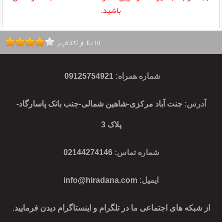
باشید.
10
/
8
از
527
کاربر
شماره همراه
:
09125754921
آدرس
: جنت آباد مرکزی-شاهین شمالی-جنب بانک پاسارگاد-
پلاک 3
شماره تماس
: 02144274146
ایمیل
:
info@hiradana.com
از شبکه های اجتماعی ما در تلگرام و اینستاگرام دیدن فرمایید.