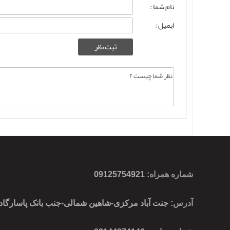
نام شما :
ایمیل :
شماره همراه
:
09125754921
آدرس
: جنت آباد مرکزی-شاهین شمالی-جنب بانک پاسارگاد-پ