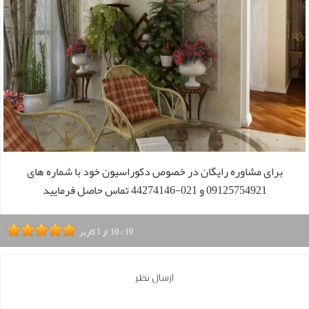
برای مشاوره رایگان در خصوص دکوراسیون خود با شماره های
09125754921 و 021-44274146 تماس حاصل فرمایید
10
/
10
از
1
کاربر
ارسال نظر