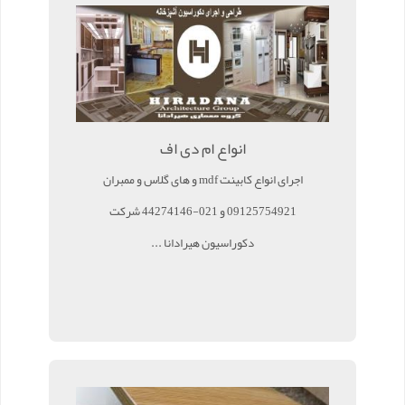
انواع ام دی اف
اجرای انواع کابینت mdf و های گلاس و ممبران
09125754921 و 021-44274146 شرکت
دکوراسیون هیرادانا ...