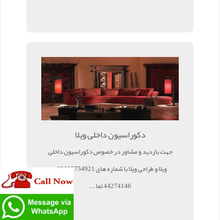
دکوراسیون داخلی ویلا
جهت بازدید و مشاور در خصوص دکوراسیون داخلی
ویلا و طراحی ویلا با شماره های 09125754921 و
44274146 تما ...