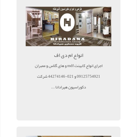
انواع ام دی اف
اجرای انواع کابینت mdf و های گلاس و ممبران
09125754921 و 021-44274146 شرکت
دکوراسیون هیرادانا ...