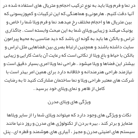
در نما و فرم ویلا باید به نوع ترکیب احجام و متریال های استفاده شده در
آنها دقت کنیم . هارمونی و هماهنگی که این ترکیبات و کمپوزیسونی که
بین متریال ها و احجام مختلف رخ میدهد نما و فرم ویلا شما را خاص و
یونیک میکند و زیبایی ویلای شما به این مبحث وابسته است . جاگذاری
تراس و بالکن ها باید به گونه ای باشد که دید مناسبی به محیط پیرامون
سایت داشته باشند و همچنین ارتباط بصری بین فضاهایی مثل تراس و
بالکن با حیاط و باغ ویلا از نکاتی است که رعایت آن باعث کارایی و زیبایی
بیشتر این فضاها و ویلا میشود . طراحی نما ویلا امری بسیار دقیق است و
نیازمند طراحی هنرمندانه و خلاقانه دارد برای همین امر بهتر است با
شرکت های معتبر طراحی ویلا و نما ساختمان مشارکت کنید تا به رضایت
کامل از ظاهر و نمای ویلای خود برسید .
ویژگی های ویلای مدرن
نکات و ویژگی های وجود دارد که میتواند ویلای شما را از سایر ویلاها
متمایز و برتر کند ، بهره بردن از تکنولوژی های مدرن و روز دنیا مانند
سیستم های امنیتی مدرن و مجهز ، آبیاری های هوشمند و قطره ای ، پنل