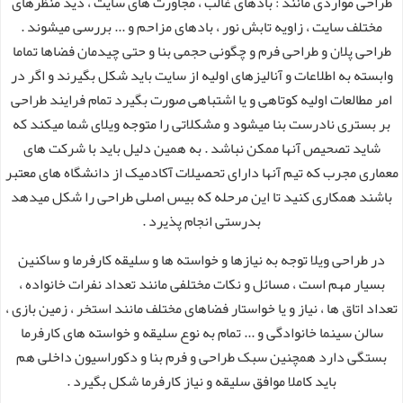
طراحی مواردی مانند : بادهای غالب ، مجاورت های سایت ، دید منظرهای
مختلف سایت ، زاویه تابش نور ، بادهای مزاحم و ... بررسی میشوند .
طراحی پلان و طراحی فرم و چگونی حجمی بنا و حتی چیدمان فضاها تماما
وابسته به اطلاعات و آنالیزهای اولیه از سایت باید شکل بگیرند و اگر در
امر مطالعات اولیه کوتاهی و یا اشتباهی صورت بگیرد تمام فرایند طراحی
بر بستری نادرست بنا میشود و مشکلاتی را متوجه ویلای شما میکند که
شاید تصحیص آنها ممکن نباشد . به همین دلیل باید با شرکت های
معماری مجرب که تیم آنها دارای تحصیلات آکادمیک از دانشگاه های معتبر
باشند همکاری کنید تا این مرحله که بیس اصلی طراحی را شکل میدهد
بدرستی انجام پذیرد .
در طراحی ویلا توجه به نیازها و خواسته ها و سلیقه کارفرما و ساکنین
بسیار مهم است ، مسائل و نکات مختلفی مانند تعداد نفرات خانواده ،
تعداد اتاق ها ، نیاز و یا خواستار فضاهای مختلف مانند استخر ، زمین بازی ،
سالن سینما خانوادگی و ... تمام به نوع سلیقه و خواسته های کارفرما
بستگی دارد همچنین سبک طراحی و فرم بنا و دکوراسیون داخلی هم
باید کاملا موافق سلیقه و نیاز کارفرما شکل بگیرد .