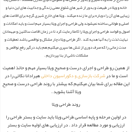
خانه و ویلا در طبیعت و بدور از شهر های شلوغ معنی زندگی و جذابیت های این دنیا و
زیبایی های آن را دوباره برای ما زنده میکند . ویلا های خارج شهری گرچه برای اقامت های
اصلی و طولانی ساخته نمیشوند ولی طراحی و اجرای ویلا بسیار مهم است و باید امکانات و
اصول و قواعد طراحی و اجرای ویلا را کاملا رعایت کرد تا در زمان اقامت ساکنین و میهمانان
نهایت لذت را به آنها هدیه کند . اگر طراحی ویلا دچار مشکل و نواقصی باشد تعطیلات و
مدت زمانی را که صرف دوری از تنش ها سپری میکنیم هم باید درگیر رفع نواقص و
مشکلات ناشی از بنا بپردازیم .
از همین رو طراحی و اجرای درست و صحیح ویلا بسیار مهم و حائذ اهمیت
است و ما در
شرکت بازسازی و دکوراسیون داخلی
هیرادانا نکاتی را در
این مقاله برای شما بیان میکنیم که بیشتر با روند طراحی درست و صحیح
ویلا آشنا بشوید .
روند طراحی ویلا
در اولین مرحله و پایه اساسی طراحی ویلا باید سایت و بستر طراحی را
ارزیابی و مورد مطالعه قرار داد . در ارزیابی های اولیه سایت و بستر