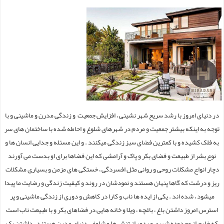
در دنیای امروز با رشد سریع شهر نشینی ، افزایش جمعیت و زندگی مدرن و ماشینی و با
توجه به اینکه بیشتر جمعیت و مردم در شهرهای شلوغ و احاطه شده با ساختمان های سر
به فلک کشیده و با کمترین فضای سبز زندگی میکنند . و این مسئله و جدایی انسان ها و
نوع بشر از طبیعت و فضای بکر و پاک و آرامشی که این فضاها برای او بدست می آورند
دچار انواع مشکلات روحی و روانی مثل افسردگی ، خستگی های مزمن و بسیاری مشکلات
ریز و درشت که گاها پنهان هستند و نمودشان در روند و کیفیت زندگی و رضایت ما پیدا
میشود ، شده اند . یکی از ایده ها ناب و کارا در کاهش و دوری از زندگی ماشینی و پر
استرس امروز داشتن باغ ، باغچه ، ویلا و خانه هایی در فضاهای بکر و با طبیعت ناب است
که خارج از محدوده شهری و بدور از تنش ها و شلوغی دنیای مدرن هستند . داشتن یک