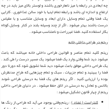
چه ابعادی در رابطه با میز ناهارخوری باشند و لوستر بالای میز باید در چه
ارتفاع و اندازه ای باشد و رابطه تمام اینها با خود سالن غذاخوری . کارایی
یک فضا وقتی تمام وسایل دارای ابعاد و وسایل متناسب و با مقیاس
درست باشند بهتر میشود . اگر از چند وسیله بلند در کنار وسایل کوتاه
بکار استفاده کنید ،فضا غیرراحت و نامتناسب میشود .
ریتم در طراحی داخلی خانه
ریتم کلید تمام عناصر و قوانین طراحی داخلی خانه میباشد که باعث
میشود دید شما وقتی وارد یک فضا میشود یک مسیر درست را طی کند .
یک طراحی داخلی موفق باعث میشود دید شما تشویق شود که دورتا دور
فضا را ببینید و تمام جزییات ، سبک و تمام چیزهایی که طراح مدنظرش
بوده را ارزیابی کنید . اگر ریتم های یک فضا به درستی طراحی شوند
بالانس و تعادل به درستی در اتاق حفظ میشود . در دنیای طراحی داخلی
ریتم از چهار قانون تشکیل میشود :
کنتراست ( تضاد )
: ریتم وقتی بوجود می آید که طراحی از رنگ ها
و اشکال متضاد در کنار هم شکل بگیرد. برای مثال سنگ مشکی