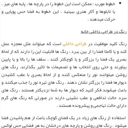
خطوط مورب : ممکن است این خطوط را در پارچه ها ، پایه های میز ،
یا تابلوها و آثار هنری ببینید ، این خطوط به فضا حس پویایی و
حرکت میدهند .
رنگ در طراحی داخلی خانه
رنگ کلید موفقیت در
طراحی داخلی
است که میتواند مثل معجزه عمل
کند و یا کاملا فضا را از بین ببرد ، رنگ ها قابلیت این را دارند که از لحاظ
بصری یک فضا را بزرگتر و یا کوچکتر کنند ، سقف ها را بالا و یا پایین
بیاورند و حتی روی انتخاب ها و تصمیمات ما تاثیر بگذارند. رنگ های
روشن میتوانند نور را منعکس کنند و از لحاظ بصری با عقب کشیدن
دیوارها فضا را بزرگتر نشان دهند . رنگ های تیره نور را جذب میکنند و
باعث میشوند فکر کنید که دیوار ها به شما نزدیکتر هستند . رنگ های
سرد حالت تدافعی و عقب نشینی دارند در صورتی که رنگ های گرم
دارای حالت تهاجمی و پیشرونده هستند .
استفاده از رنگ های زیاد در یک فضای کوچک باعث از هم پاشیدن فضا
میشود . رنگ های روشن و پارچه های درخشان به هر فضایی حس لوکس