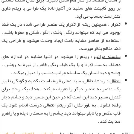
بر روی کابینت های سفید در آشپزخانه یک طراحی با ریتم داری
کنتراست بحساب می آید.
تکرار
: همچنین ریتم از تکرار یک عنصر طراحی شده در یک فضا
بوجود می اید که میتواند رنگ ، بافت ، الگو ، شکل و خطوط باشد .
استفاده از عناصر مشابه باعث ایجاد وحدت میشود و طراحی یک
فضا منظم بنظر میرسد.
سلسله مراتب
: ریتم را میشود در اشیا مشابه در اندازه های
مختلف بدست آورد و یا یک طیف رنگی خاص از تیره به روشن .
چشم و دید انسان یک سلسله مراتب مناسب را دنبال میکند .
انتقال
: ریتم انتقالی نسبتا عملی ظریف است ، که به چگونگی تغییر
یک عنصر به عنصر دیگر را تعریف میکند . هدف یک ریتم برای
کنترل مسیر دید این است که در حین این مسیر دید و چشم دچار
وقفه نشود . به طور مثال اگر ریتم انتقالی درست انجام شود یک
قاب عکس و یا تابلو میتواند دید چشم را به سمت راه پله و یا راهرو
هدایت کند .
مقالات بیشتر در زمینه های مختلف نظیر
بازسازی ساختمان
،
بازسازی