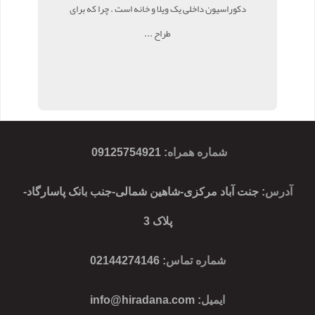
دکوراسیون داخلی یک ویلا و خانه است . چرا که برای
طراح ...
شماره همراه
:
09125754921
آدرس
: جنت آباد مرکزی-شاهین شمالی-جنب بانک پاسارگاد-
پلاک 3
شماره تماس
: 02144274146
ایمیل
:
info@hiradana.com