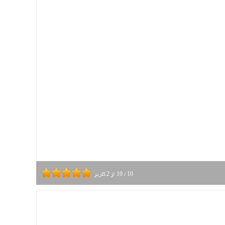
10
/
10
از
2
کاربر