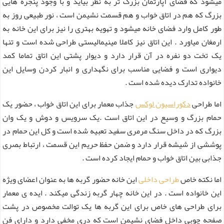
میشود که فضای آپارتمان بزرگ تر به نظر بیاید و با وجود پنجره هایی
بزرگ که هم در اتاق خواب و هم قسمت نشیمن است ، نور طبیعی روز به
طور کامل وارد فضای خانه میشود و تهویه بهتری را نیز برای این خانه به
ارمغان میاورد . این اتاق نیز کاملا مینیمالیستی طراحی شده است و تنها
یک تخت دو نفره در آن قرار دارد و دیوار پشتی این اتاق تماما کمد
دیواری است و فضایی مناسب برای نگهداری و انبار کردن وسایل این
خانواده تدارک دیده شده است .
اما طراحی
دکوراسیون لوکس
جذاب معمار برای این اتاق خواب ، حضور یک
حمام بزرگ و وسیع در این اتاق است .یک سرویس و دوش و یک وان
بزرگ که در داخل سنگ مرمری سفید تعبیه شده است و کل این حمام در
پوششی از شیشه قرار دارد و ضمن حفظ حریم این قسمت ، ارتباط بصری
جذابی بین اتاق خواب و حمام ایجاد کرده است .
اما نکته خاص
طراحی داخلی
این خانه حضور گربه ها به عنوان اعضای ویژه
این خانواده است . در این خانه چهار گربه زندگی میکند . ایده ی معمار
برای طراحی های خاص برای این گربه ها یک توالت مخصوص در پشت
صفحه چوبی داخل فضای نشیمن است که دری مخفی دارد و دارای فن