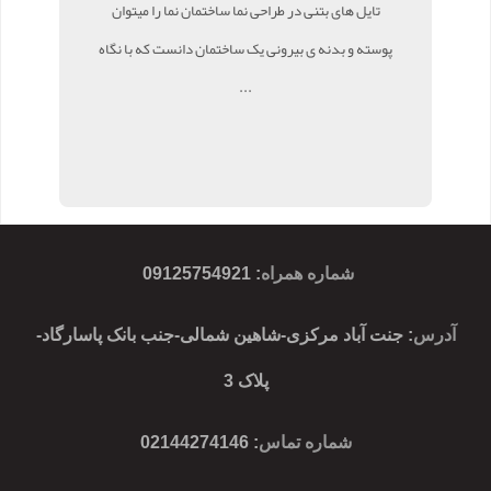
تایل های بتنی در طراحی نما ساختمان نما را میتوان
پوسته و بدنه ی بیرونی یک ساختمان دانست که با نگاه
...
شماره همراه
:
09125754921
آدرس
: جنت آباد مرکزی-شاهین شمالی-جنب بانک پاسارگاد-
پلاک 3
شماره تماس
: 02144274146