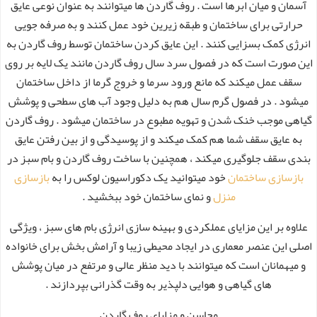
آسمان و میان ابرها است . روف گاردن ها میتوانند به عنوان نوعی عایق
حرارتی برای ساختمان و طبقه زیرین خود عمل کنند و به صرفه جویی
انرژی کمک بسزایی کنند . این عایق کردن ساختمان توسط روف گاردن به
این صورت است که در فصول سرد سال روف گاردن مانند یک لایه بر روی
سقف عمل میکند که مانع ورود سرما و خروج گرما از داخل ساختمان
میشود . در فصول گرم سال هم به دلیل وجود آب های سطحی و پوشش
گیاهی موجب خنک شدن و تهویه مطبوع در ساختمان میشود . روف گاردن
به عایق سقف شما هم کمک میکند و از پوسیدگی و از بین رفتن عایق
بندی سقف جلوگیری میکند ، همچنین با ساخت روف گاردن و بام سبز در
بازسازی ساختمان
خود میتوانید یک دکوراسیون لوکس را به
بازسازی
منزل
و نمای ساختمان خود ببخشید .
علاوه بر این مزایای عملکردی و بهینه سازی انرژی بام های سبز ، ویژگی
اصلی این عنصر معماری در ایجاد محیطی زیبا و آرامش بخش برای خانواده
و میهمانان است که میتوانند با دید منظر عالی و مرتفع در میان پوشش
های گیاهی و هوایی دلپذیر به وقت گذرانی بپردازند .
محاسن و مزایای روف گاردن