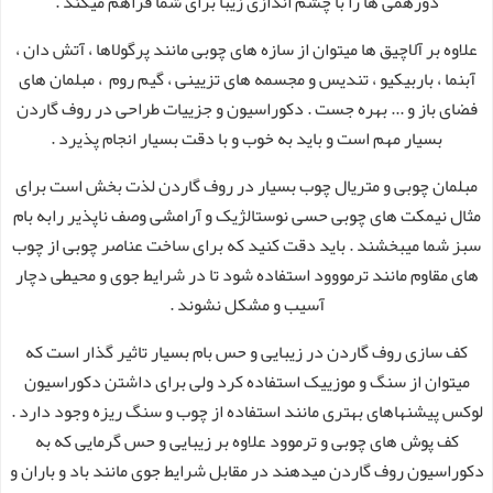
دورهمی ها را با چشم اندازی زیبا برای شما فراهم میکند .
علاوه بر آلاچیق ها میتوان از سازه های چوبی مانند پرگولاها ، آتش دان ،
آبنما ، باربیکیو ، تندیس و مجسمه های تزیینی ، گیم روم ، مبلمان های
فضای باز و ... بهره جست . دکوراسیون و جزییات طراحی در روف گاردن
بسیار مهم است و باید به خوب و با دقت بسیار انجام پذیرد .
مبلمان چوبی و متریال چوب بسیار در روف گاردن لذت بخش است برای
مثال نیمکت های چوبی حسی نوستالژیک و آرامشی وصف ناپذیر رابه بام
سبز شما میبخشند . باید دقت کنید که برای ساخت عناصر چوبی از چوب
های مقاوم مانند ترمووود استفاده شود تا در شرایط جوی و محیطی دچار
آسیب و مشکل نشوند .
کف سازی روف گاردن در زیبایی و حس بام بسیار تاثیر گذار است که
میتوان از سنگ و موزییک استفاده کرد ولی برای داشتن دکوراسیون
لوکس پیشنهاهای بهتری مانند استفاده از چوب و سنگ ریزه وجود دارد .
کف پوش های چوبی و ترموود علاوه بر زیبایی و حس گرمایی که به
دکوراسیون روف گاردن میدهند در مقابل شرایط جوی مانند باد و باران و