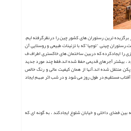
 برگزیده ترین رستوران های کشور چین را درنظرگرفته ایم.
 از آجر انتخاب کرده است.رستوران چینی "توجیا"که با تزئینات طبیعی و روستایی آن
زی را ایجادکرده که دربین ساختمان های خاکستری اطراف ف
د ، بیشتر آجرهای قدیمی حفظ شده اند.فقط چند مورد جدید
کن منتقل شده اند.آنها از همان کیفیت عالی و رنگ خالص
فتاب مستقیم در طول روز می شود و در شب اثر مبهم ایجاد
ین فضای داخلی و خیابان شلوغ ایجادکند ، به گونه ای که