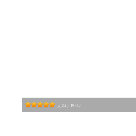
10
/
10
از
2
کاربر