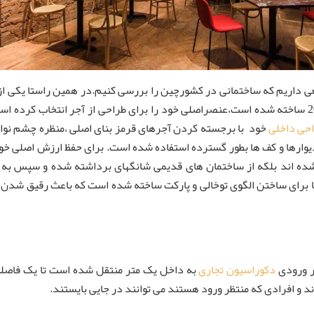
ی داریم که ساختمانی در کشورچین را بررسی کنیم.در همین راستا یکی از
این رستوران که بامساحت 235مترمربع در پکن در سال 2019 ساخته شده است،عنصراصلی خود را برای طراحی
حی داخلی
خود با برجسته کردن آجرهای قرمز بنای اصلی ،منظره چشم نوا
دیوارها و کف ها بطور گسترده استفاده شده است. برای حفظ ارزش اصلی خو
ده اند بلکه از ساختمان های قدیمی شانگهای برداشته شده و سپس به پ
 برای ساختن الگوی توخالی و پارکت ساخته شده است که باعث رقیق شدن آ
ر ورودی
دکوراسیون تجاری
به داخل یک متر منتقل شده است تا یک فاصله ب
ند و افرادی که منتظر ورود هستند می توانند در جایی بایستند.