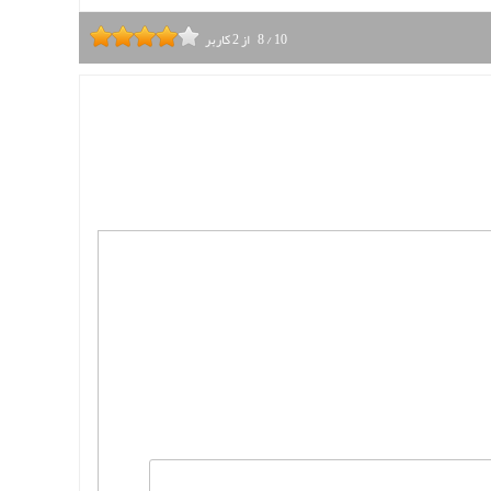
10
/
8
از
2
کاربر