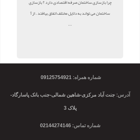
چرا بازسازی ساختمان صرفه اقتصادی دارد ؟ بازسازی
ساختمان می تواند به دلایل مختلف اتفاق بیافتد . از آ
...
شماره همراه
:
09125754921
آدرس
: جنت آباد مرکزی-شاهین شمالی-جنب بانک پاسارگاد-
پلاک 3
شماره تماس
: 02144274146