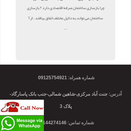
چرا بازسازی ساختمان صرفه اقتصادی دارد ؟ بازسازی
ساختمان می تواند به دلایل مختلف اتفاق بیافتد . از آ
...
شماره همراه
:
09125754921
آدرس
: جنت آباد مرکزی-شاهین شمالی-جنب بانک پاسارگاد-
پلاک 3
شماره تماس
: 02144274146