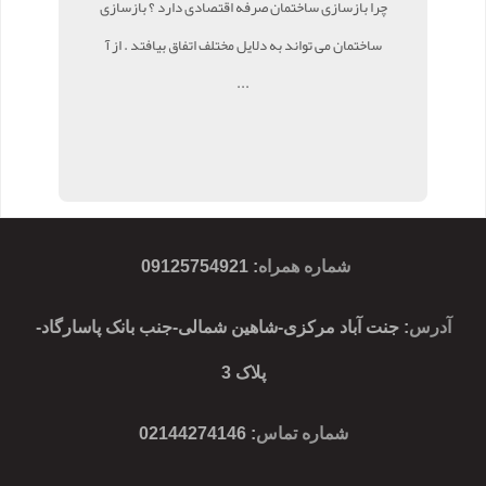
چرا بازسازی ساختمان صرفه اقتصادی دارد ؟ بازسازی
ساختمان می تواند به دلایل مختلف اتفاق بیافتد . از آ
...
شماره همراه
:
09125754921
آدرس
: جنت آباد مرکزی-شاهین شمالی-جنب بانک پاسارگاد-
پلاک 3
شماره تماس
: 02144274146