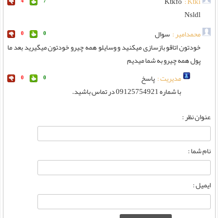
Ktkfo
Ktki :
4
7
Nsldl
محمدامیر :
سوال
0
0
خودتون اتاقو بازسازی میکنید و وسایلو همه چیرو خودتون میگیرید بعد ما
پول همه چیرو به شما میدیم
مدیریت :
پاسخ
0
0
با شماره 09125754921 در تماس باشید.
عنوان نظر :
نام شما :
ایمیل :