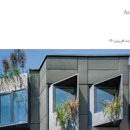
از
ات کاربران ( 0 )