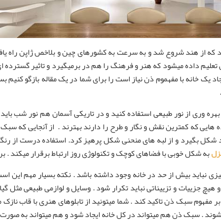
رد که از هند شروع شد و به سرعت به کشورهای چین و بلاخص ژاپن راه یا
تعلیم داده میشود که هنر و فرهنگ را هم در برمیگیرد و تاثیر گسترده
د یک خانه با مفهموم ذن نیاز است را برای شما در یک مقاله بازگو کنیم بسی
ره وری از نور طبیعی استفاده کنید و در تاریکی آسمان هم نور شب باید
هایی که کمترین نقش و نگار و طرح را دارند بهترند . از آنجایی که سبک 
شکل بگیرد و از لبه های منحنی شکل پرهیز کرد. استفاده درست از رنگ ه
زل
به شکل خوبی با فضاهای کوچک و تکنولوژی روز ارتباط برقرار میکند . بر
 چیزی نباید بیش از حد در خانه وجود داشته باشد . نکته بسیار مهم این ا
هیچ جزییات و تزییناتی نباید تکرار شود . وسایل و لوازمی طبیعی مثل گیاها
 مفهوم سبک ذن تاکید کند . شما میتونید از تابلوهای هنری با قاب نازک 
وند . سبک ذن هم میتواند در کل خانه ایجاد شود و هم میتواند به صورت