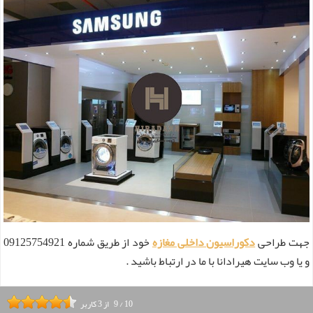
جهت طراحی
دکوراسیون داخلی مغازه
خود از طریق شماره 09125754921
و یا وب سایت هیرادانا با ما در ارتباط باشید .
10
/
9
از
3
کاربر