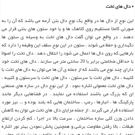
• دال های تخت
این نوع از دال ها در واقع یک نوع دال بتن آرمه می باشد که آن را به
صورتی کاملا مستقیم روی کلاهک ها و یا خود ستون های بتنی قرار می
دهند . در واقع می توان گفت دال های تخت به وسیله ی ستون ها
نگهداری و حفظ می شوند . ستون در این نوع سقف این وظیفه را دارد که
بارهایی که روی دال ها اعمال می شود را انتقال دهد . دال تخت را اصولا
با حداقل ضخامتی برابر با 20 سانتی متر می سازند . دال های تخت خود
دارای چند نوع می باشند که از جمله ی آن ها می توان به دال های تخت با
کتیبه ، دال های تخت با سرستون ، دال های تخت با سرستون و کتیبه ،
دال های تخت معمولی اشاره نمود . از این نوع دال در سازه های صنعتی
ای که بزرگ می باشند استفاده می نمایند . در فضاهایی دیگر مانند
پارکینگ ها ، انبارها ، رمپ ، ساختمان هایی که بلند بوده و ... نیز مورد
استفاده قرار می گیرند . از جمله مزایای دال های تخت می توان به کاهش
دادن وزن کلی سازه ساختمان ، سرعت بالا در اجرا ، کم کردن ارتفاع
طبقات ، بالا رفتن مقاومت برشی و همچنین پخش نمودن بهتر نور اشاره
نمود . این نوع دال نیز مانند هر چیز دیگری علاوه بر مزیت دارای معایبی