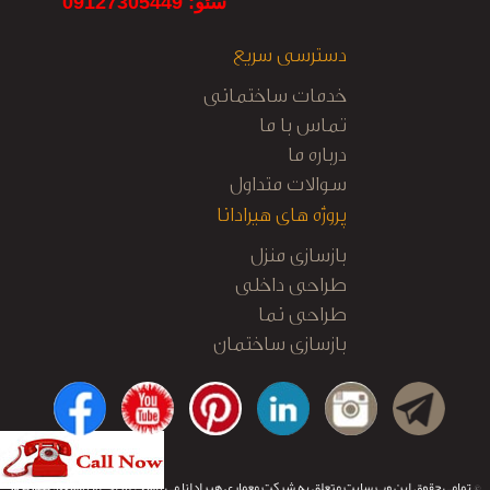
سئو: 09127305449
دسترسی سریع
خدمات ساختمانی
تماس با ما
درباره ما
سوالات متداول
پروژه های هیرادانا
بازسازی منزل
طراحی داخلی
طراحی نما
بازسازی ساختمان
کابینت آشپزخانه
نظارت و اجرا
© تمامی حقوق این وب سایت متعلق به شرکت معماری هیرادانا می باشد.
طراحی و توسعه:
تیم نرم