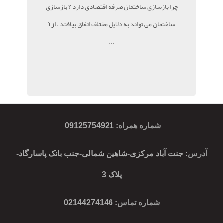
چرا بازسازی ساختمان صرفه اقتصادی دارد ؟ بازسازی
ساختمان می تواند به دلایل مختلف اتفاق بیافتد . از آ
...
شماره همراه
:
09125754921
آدرس
: جنت آباد مرکزی-شاهین شمالی-جنب بانک پاسارگاد-
پلاک 3
شماره تماس
: 02144274146