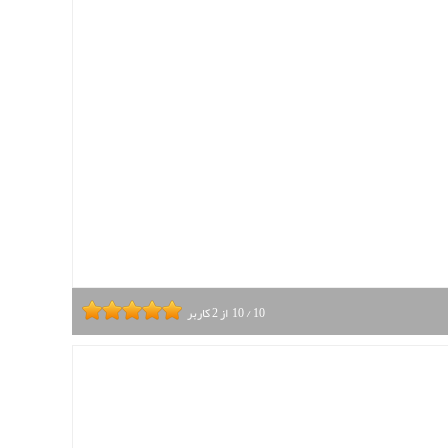
10
/
10
از
2
کاربر