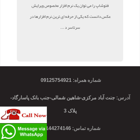
فتوشاپ را می توان یک نرم افزار مخصوص ویرایش
عکس دانست که یکی از حرفه ای ترین نرم افزارها در
سرتاسر د ...
شماره همراه
:
09125754921
آدرس
: جنت آباد مرکزی-شاهین شمالی-جنب بانک پاسارگاد-
پلاک 3
شماره تماس
: 02144274146