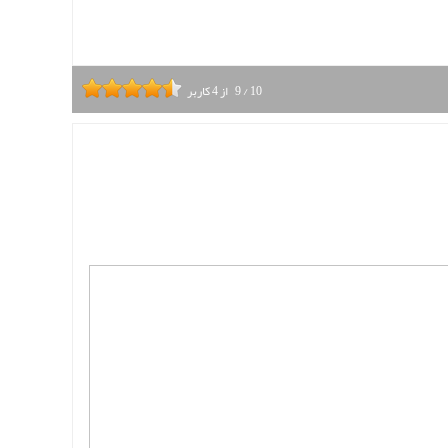
10
/
9
از
4
کاربر