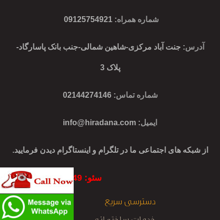
شماره همراه
:
09125754921
آدرس
: جنت آباد مرکزی-شاهین شمالی-جنب بانک پاسارگاد-
پلاک 3
شماره تماس
: 02144274146
ایمیل
:
info@hiradana.com
از شبکه های اجتماعی ما در تلگرام و اینستاگرام دیدن فرمایید.
سئو: 09127305449
دسترسی سریع
خدمات ساختمانی