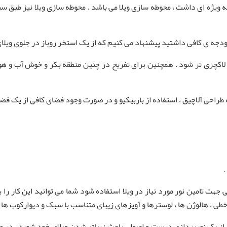
ه ویژه‌ ای داشت ، محوطه‌ سازی ویلا می باشد . محوطه سازی ویلا نیز طبق 
جه ی کافی داشتید پیشنهاد می کنیم که از یک استخر روباز در جلوی ویلای
اکچری تر شود . همچنین برای تفریح در چنین منطقه بکر و خوش آب و هوای
ه طراحی آلاچیق ، استفاده از باربیکیو و در صورت وجود فضای کافی از یک فض
.
یعی جهت تامین نور مورد نیاز در ویلا استفاده شود شما می توانید این کار را
طی ، هالوژن‌‌ ها ، لوسترها و آویزهای زیبای متناسب با سبک و دیوارکوب ها 
ه از یک نورپردازی درست و اصولی باعث زیباتر شدن ویلای خود شوید . در مح