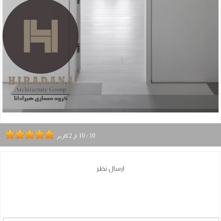
10
/
10
از
2
کاربر
ارسال نظر